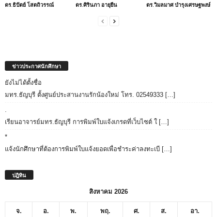
ดร.ธิปัตย์ โสตถิวรรณ์
ดร.ศิรินภา อายุยืน
ดร.วิมลมาศ บำรุงเศรษฐพงษ์
ข่าวประกาศนักศึกษา
ยังไม่ได้ตั้งชื่อ
มทร.ธัญบุรี ตั้งศูนย์ประสานงานรักน้องใหม่ โทร. 02549333 […]
.
เรียนอาจารย์มทร.ธัญบุรี การพิมพ์ใบแจ้งเกรดที่เว็บไซต์ ใ […]
*
แจ้งนักศึกษาที่ต้องการพิมพ์ใบแจ้งยอดเพื่อชำระค่าลงทะเบี […]
ปฎิทิน
สิงหาคม 2026
จ.
อ.
พ.
พฤ.
ศ.
ส.
อา.