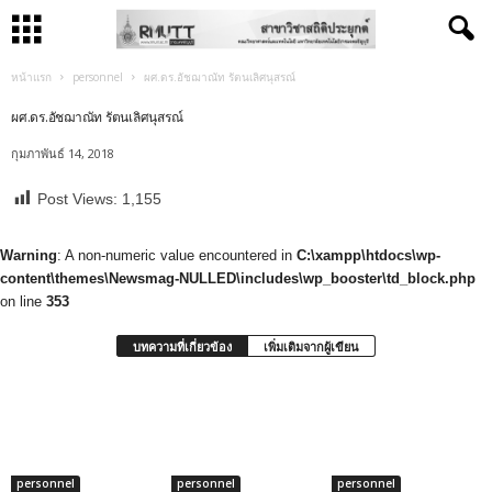
หน้าแรก
personnel
ผศ.ดร.อัชฌาณัท รัตนเลิศนุสรณ์
ผศ.ดร.อัชฌาณัท รัตนเลิศนุสรณ์
กุมภาพันธ์ 14, 2018
Post Views:
1,155
Warning
: A non-numeric value encountered in
C:\xampp\htdocs\wp-
content\themes\Newsmag-NULLED\includes\wp_booster\td_block.php
on line
353
บทความที่เกี่ยวข้อง
เพิ่มเติมจากผู้เขียน
personnel
personnel
personnel