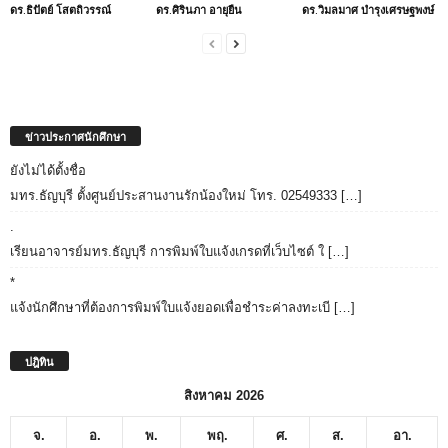
ดร.ธิปัตย์ โสตถิวรรณ์
ดร.ศิรินภา อายุยืน
ดร.วิมลมาศ บำรุงเศรษฐพงษ์
ข่าวประกาศนักศึกษา
ยังไม่ได้ตั้งชื่อ
มทร.ธัญบุรี ตั้งศูนย์ประสานงานรักน้องใหม่ โทร. 02549333 […]
.
เรียนอาจารย์มทร.ธัญบุรี การพิมพ์ใบแจ้งเกรดที่เว็บไซต์ ใ […]
*
แจ้งนักศึกษาที่ต้องการพิมพ์ใบแจ้งยอดเพื่อชำระค่าลงทะเบี […]
ปฎิทิน
สิงหาคม 2026
จ.
อ.
พ.
พฤ.
ศ.
ส.
อา.